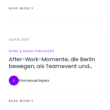
READ MORE
April 16, 2026
NEWS & MEDIA PUBLISHERS
After-Work-Momente, die Berlin
bewegen, als Teamevent und
exklusiv für geschlossene Guppen
für 20 bis 120 Personen in der
Emmanuel Myers
E
Eventlocation Vivont Berlin
READ MORE