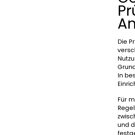
Pr
An
Die Pr
versc
Nutzu
Grund
In be
Einri
Für m
Regel
zwisc
und d
festg