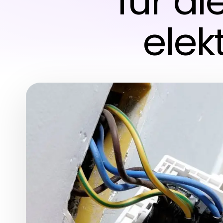
für di
elek