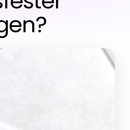
sfester
agen?