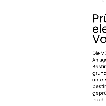
Pr
el
Vo
Die V
Anlag
Besti
grund
unter
besti
geprü
nach 