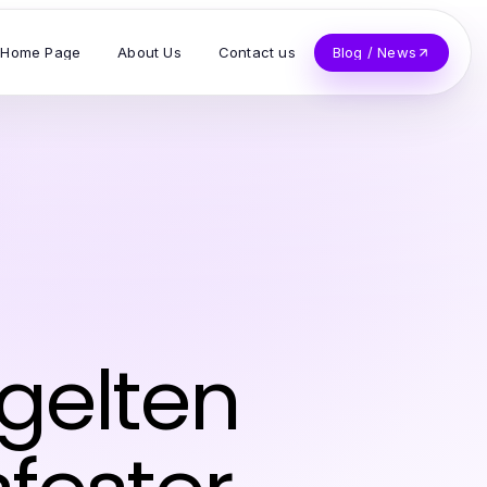
Home Page
About Us
Contact us
Blog / News
s
 gelten