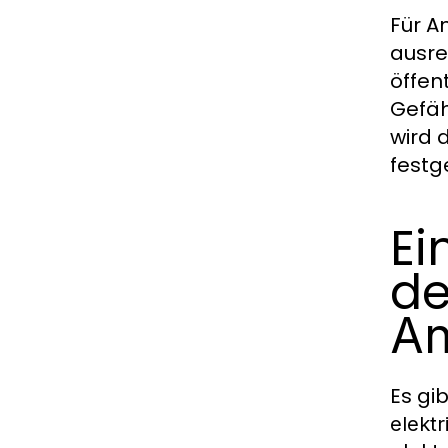
Für A
ausre
öffen
Gefäh
wird 
festg
Ei
d
An
Es gib
elekt