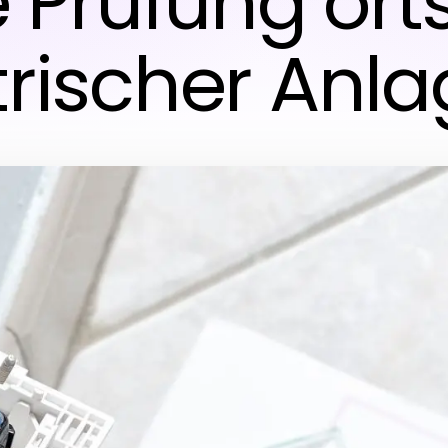
e Prüfung ort
trischer Anl