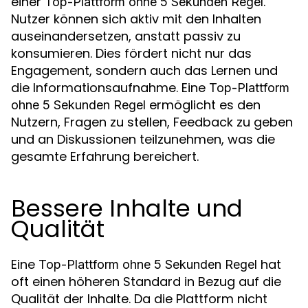
einer
.
Top-Plattform ohne 5 Sekunden Regel
Nutzer können sich aktiv mit den Inhalten
auseinandersetzen, anstatt passiv zu
konsumieren. Dies fördert nicht nur das
Engagement, sondern auch das Lernen und
die Informationsaufnahme. Eine
Top-Plattform
ermöglicht es den
ohne 5 Sekunden Regel
Nutzern, Fragen zu stellen, Feedback zu geben
und an Diskussionen teilzunehmen, was die
gesamte Erfahrung bereichert.
Bessere Inhalte und
Qualität
Eine
hat
Top-Plattform ohne 5 Sekunden Regel
oft einen höheren Standard in Bezug auf die
Qualität der Inhalte. Da die Plattform nicht