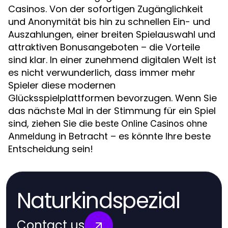
Casinos. Von der sofortigen Zugänglichkeit
und Anonymität bis hin zu schnellen Ein- und
Auszahlungen, einer breiten Spielauswahl und
attraktiven Bonusangeboten – die Vorteile
sind klar. In einer zunehmend digitalen Welt ist
es nicht verwunderlich, dass immer mehr
Spieler diese modernen
Glücksspielplattformen bevorzugen. Wenn Sie
das nächste Mal in der Stimmung für ein Spiel
sind, ziehen Sie die
beste Online Casinos ohne
in Betracht – es könnte Ihre beste
Anmeldung
Entscheidung sein!
Naturkindspezial
Contact us