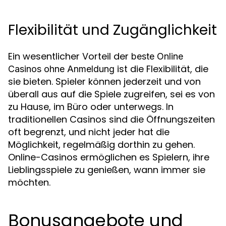
Flexibilität und Zugänglichkeit
Ein wesentlicher Vorteil der
beste Online
ist die Flexibilität, die
Casinos ohne Anmeldung
sie bieten. Spieler können jederzeit und von
überall aus auf die Spiele zugreifen, sei es von
zu Hause, im Büro oder unterwegs. In
traditionellen Casinos sind die Öffnungszeiten
oft begrenzt, und nicht jeder hat die
Möglichkeit, regelmäßig dorthin zu gehen.
Online-Casinos ermöglichen es Spielern, ihre
Lieblingsspiele zu genießen, wann immer sie
möchten.
Bonusangebote und