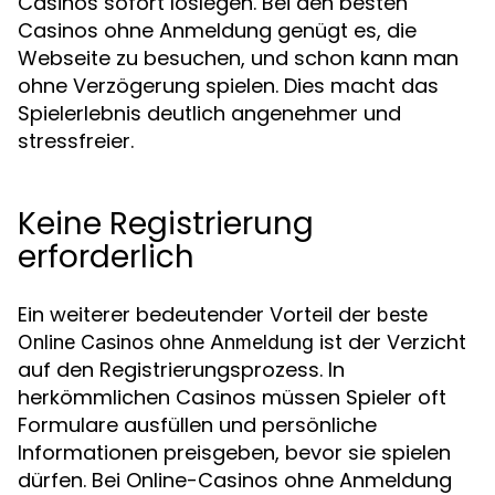
Casinos sofort loslegen. Bei den besten
Casinos ohne Anmeldung genügt es, die
Webseite zu besuchen, und schon kann man
ohne Verzögerung spielen. Dies macht das
Spielerlebnis deutlich angenehmer und
stressfreier.
Keine Registrierung
erforderlich
Ein weiterer bedeutender Vorteil der
beste
ist der Verzicht
Online Casinos ohne Anmeldung
auf den Registrierungsprozess. In
herkömmlichen Casinos müssen Spieler oft
Formulare ausfüllen und persönliche
Informationen preisgeben, bevor sie spielen
dürfen. Bei Online-Casinos ohne Anmeldung