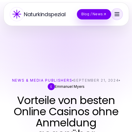
Naturkindspezial
Blog / News
NEWS & MEDIA PUBLISHERS
SEPTEMBER 21, 2024
Emmanuel Myers
E
Vorteile von besten
Online Casinos ohne
Anmeldung