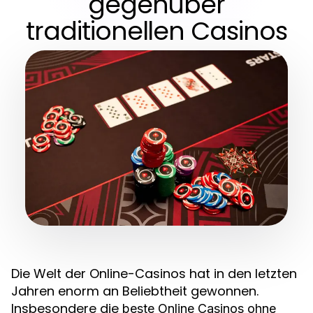
gegenüber
traditionellen Casinos
Die Welt der Online-Casinos hat in den letzten
Jahren enorm an Beliebtheit gewonnen.
Insbesondere die
beste Online Casinos ohne