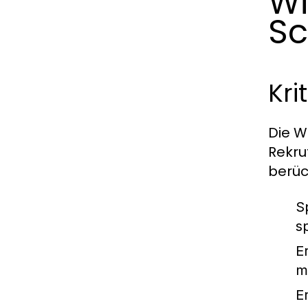
Wi
Sc
Kri
Die W
Rekru
berüc
S
sp
E
m
E