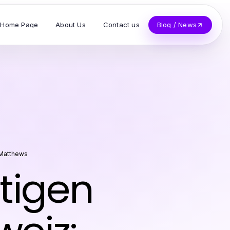
Home Page
About Us
Contact us
Blog / News
a Matthews
tigen