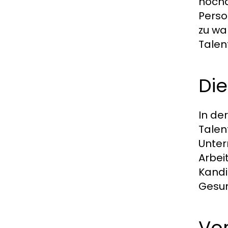
hochq
Perso
zu wa
Talen
Die
In de
Talen
Unter
Arbei
Kandi
Gesun
Vo