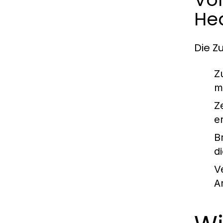
He
Die Z
Z
m
Z
e
B
d
V
A