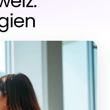
eiz:
gien