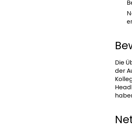
B
N
e
Be
Die Ü
der A
Kolle
Headh
habe
Ne