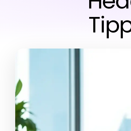
Hea
Tip